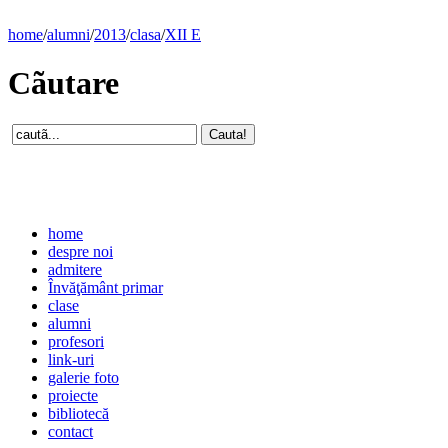
home
/
alumni
/
2013
/
clasa
/
XII E
Cãutare
home
despre noi
admitere
Învăţământ primar
clase
alumni
profesori
link-uri
galerie foto
proiecte
bibliotecă
contact