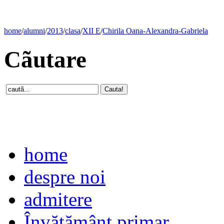
home
/
alumni
/
2013
/
clasa
/
XII E
/
Chirila Oana-Alexandra-Gabriela
Cãutare
home
despre noi
admitere
Învăţământ primar