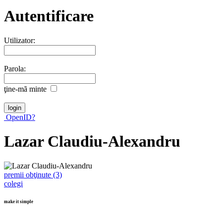
Autentificare
Utilizator:
Parola:
ţine-mã minte
OpenID?
Lazar Claudiu-Alexandru
premii obţinute (3)
colegi
make it simple