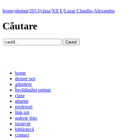
home
/
alumni
/
2013
/
clasa
/
XII E
/
Lazar Claudiu-Alexandru
Cãutare
home
despre noi
admitere
Învăţământ primar
clase
alumni
profesori
link-uri
galerie foto
proiecte
bibliotecă
contact