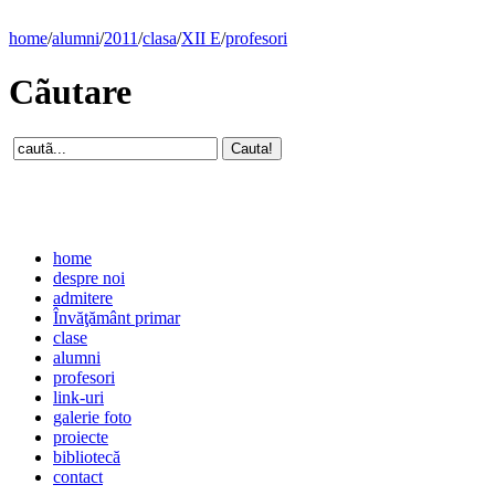
home
/
alumni
/
2011
/
clasa
/
XII E
/
profesori
Cãutare
home
despre noi
admitere
Învăţământ primar
clase
alumni
profesori
link-uri
galerie foto
proiecte
bibliotecă
contact