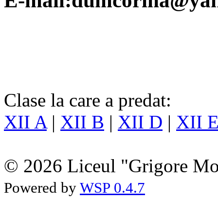
E-mail:dumcorina@ya
Clase la care a predat:
XII A
|
XII B
|
XII D
|
XII 
© 2026 Liceul "Grigore Moi
Powered by
WSP 0.4.7