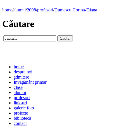
home
/
alumni
/
2008
/
profesori
/
Dumescu Corina-Diana
Cãutare
home
despre noi
admitere
Învăţământ primar
clase
alumni
profesori
link-uri
galerie foto
proiecte
bibliotecă
contact