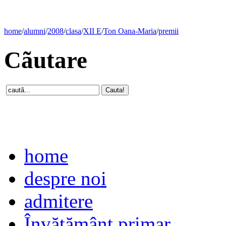
home
/
alumni
/
2008
/
clasa
/
XII E
/
Ton Oana-Maria
/
premii
Cãutare
home
despre noi
admitere
Învăţământ primar