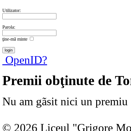
Utilizator:
Parola:
ţine-mã minte
OpenID?
Premii obţinute de 
Nu am gãsit nici un premiu a
© 2026 Liceul "Grigore Moi