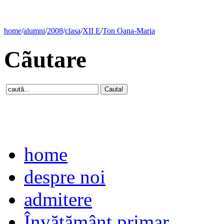
home
/
alumni
/
2008
/
clasa
/
XII E
/
Ton Oana-Maria
Cãutare
home
despre noi
admitere
Învăţământ primar