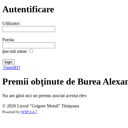
Autentificare
Utilizator:
Parola:
ţine-mã minte
OpenID?
Premii obţinute de Burea Alexa
Nu am gãsit nici un premiu asociat acestui elev.
© 2026 Liceul "Grigore Moisil" Timişoara
Powered by
WSP 0.4.7