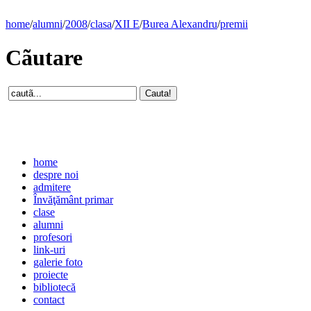
home
/
alumni
/
2008
/
clasa
/
XII E
/
Burea Alexandru
/
premii
Cãutare
home
despre noi
admitere
Învăţământ primar
clase
alumni
profesori
link-uri
galerie foto
proiecte
bibliotecă
contact