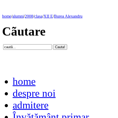
home
/
alumni
/
2008
/
clasa
/
XII E
/
Burea Alexandru
Cãutare
home
despre noi
admitere
Învăţământ primar