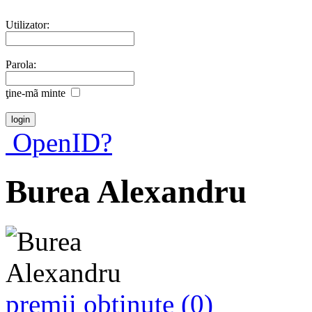
Utilizator:
Parola:
ţine-mã minte
OpenID?
Burea Alexandru
premii obţinute (0)