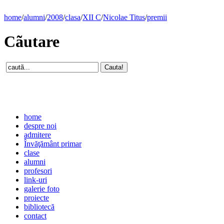
home
/
alumni
/
2008
/
clasa
/
XII C
/
Nicolae Titus
/
premii
Cãutare
home
despre noi
admitere
Învăţământ primar
clase
alumni
profesori
link-uri
galerie foto
proiecte
bibliotecă
contact