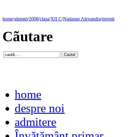
home
/
alumni
/
2008
/
clasa
/
XII C
/
Nadasan Alexandra
/
premii
Cãutare
home
despre noi
admitere
Învăţământ primar