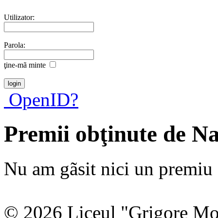
Utilizator:
Parola:
ţine-mã minte
OpenID?
Premii obţinute de N
Nu am gãsit nici un premiu a
© 2026 Liceul "Grigore Moi