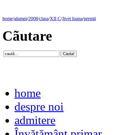
home
/
alumni
/
2008
/
clasa
/
XII C
/
Jivet Ioana
/
premii
Cãutare
home
despre noi
admitere
Învăţământ primar