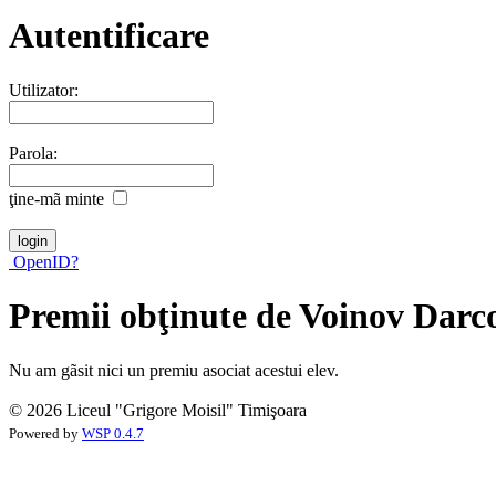
Autentificare
Utilizator:
Parola:
ţine-mã minte
OpenID?
Premii obţinute de Voinov Darc
Nu am gãsit nici un premiu asociat acestui elev.
© 2026 Liceul "Grigore Moisil" Timişoara
Powered by
WSP 0.4.7