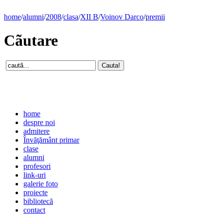
home
/
alumni
/
2008
/
clasa
/
XII B
/
Voinov Darco
/
premii
Cãutare
home
despre noi
admitere
Învăţământ primar
clase
alumni
profesori
link-uri
galerie foto
proiecte
bibliotecă
contact