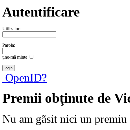
Autentificare
Utilizator:
Parola:
ţine-mã minte
OpenID?
Premii obţinute de V
Nu am gãsit nici un premiu a