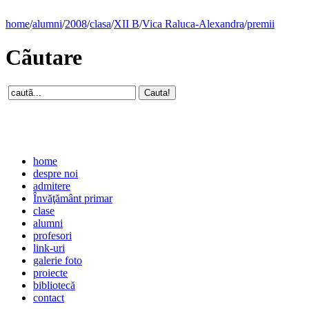
home
/
alumni
/
2008
/
clasa
/
XII B
/
Vica Raluca-Alexandra
/
premii
Cãutare
home
despre noi
admitere
Învăţământ primar
clase
alumni
profesori
link-uri
galerie foto
proiecte
bibliotecă
contact