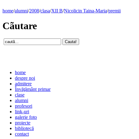
home
/
alumni
/
2008
/
clasa
/
XII B
/
Nicolicin Taina-Maria
/
premii
Cãutare
home
despre noi
admitere
Învăţământ primar
clase
alumni
profesori
link-uri
galerie foto
proiecte
bibliotecă
contact