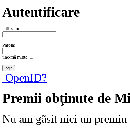
Autentificare
Utilizator:
Parola:
ţine-mã minte
OpenID?
Premii obţinute de M
Nu am gãsit nici un premiu a