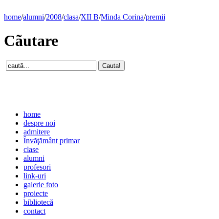
home
/
alumni
/
2008
/
clasa
/
XII B
/
Minda Corina
/
premii
Cãutare
home
despre noi
admitere
Învăţământ primar
clase
alumni
profesori
link-uri
galerie foto
proiecte
bibliotecă
contact