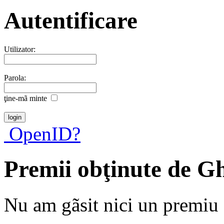
Autentificare
Utilizator:
Parola:
ţine-mã minte
OpenID?
Premii obţinute de G
Nu am gãsit nici un premiu a