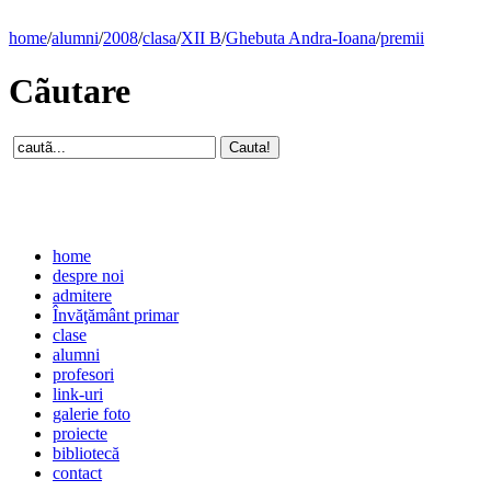
home
/
alumni
/
2008
/
clasa
/
XII B
/
Ghebuta Andra-Ioana
/
premii
Cãutare
home
despre noi
admitere
Învăţământ primar
clase
alumni
profesori
link-uri
galerie foto
proiecte
bibliotecă
contact