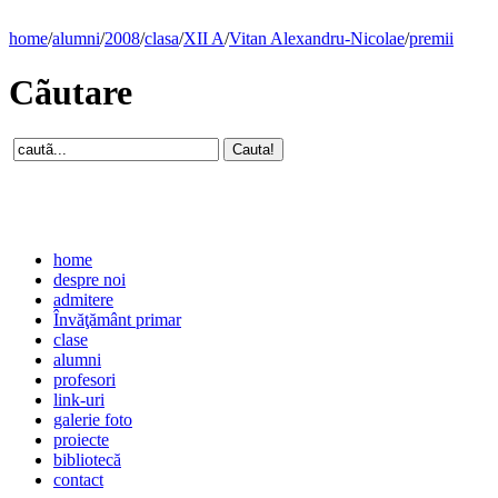
home
/
alumni
/
2008
/
clasa
/
XII A
/
Vitan Alexandru-Nicolae
/
premii
Cãutare
home
despre noi
admitere
Învăţământ primar
clase
alumni
profesori
link-uri
galerie foto
proiecte
bibliotecă
contact