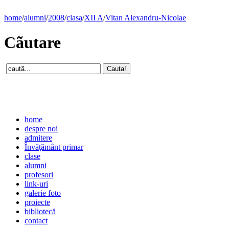
home
/
alumni
/
2008
/
clasa
/
XII A
/
Vitan Alexandru-Nicolae
Cãutare
home
despre noi
admitere
Învăţământ primar
clase
alumni
profesori
link-uri
galerie foto
proiecte
bibliotecă
contact