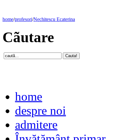
home
/
profesori
/
Nechitescu Ecaterina
Cãutare
home
despre noi
admitere
Învăţământ primar