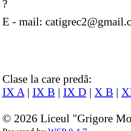
?
E - mail: catigrec2@gmail
Clase la care predã:
IX A
|
IX B
|
IX D
|
X B
|
X
© 2026 Liceul "Grigore Moi