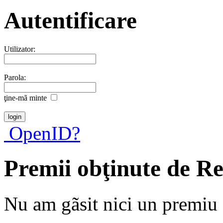
Autentificare
Utilizator:
Parola:
ţine-mã minte
OpenID?
Premii obţinute de R
Nu am gãsit nici un premiu a