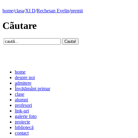
home
/
clasa
/
XI D
/
Rechesan Evelin
/
premii
Cãutare
home
despre noi
admitere
Învăţământ primar
clase
alumni
profesori
link-uri
galerie foto
proiecte
bibliotecă
contact