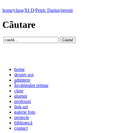
home
/
clasa
/
XI D
/
Petric Darius
/
premii
Cãutare
home
despre noi
admitere
Învăţământ primar
clase
alumni
profesori
link-uri
galerie foto
proiecte
bibliotecă
contact