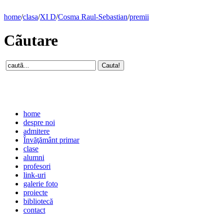
home
/
clasa
/
XI D
/
Cosma Raul-Sebastian
/
premii
Cãutare
home
despre noi
admitere
Învăţământ primar
clase
alumni
profesori
link-uri
galerie foto
proiecte
bibliotecă
contact