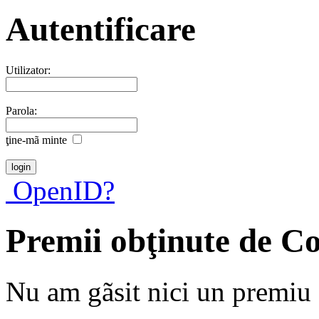
Autentificare
Utilizator:
Parola:
ţine-mã minte
OpenID?
Premii obţinute de C
Nu am gãsit nici un premiu a