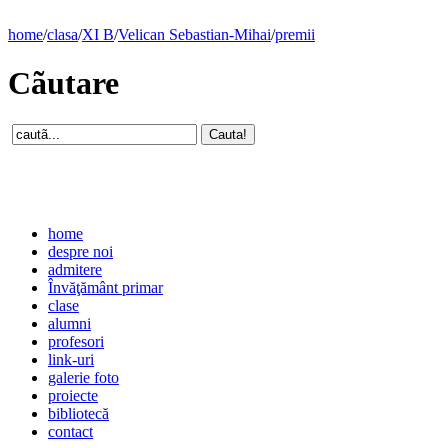
home
/
clasa
/
XI B
/
Velican Sebastian-Mihai
/
premii
Cãutare
home
despre noi
admitere
Învăţământ primar
clase
alumni
profesori
link-uri
galerie foto
proiecte
bibliotecă
contact