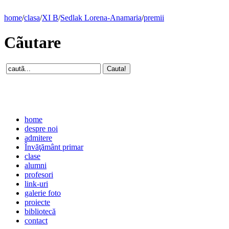
home
/
clasa
/
XI B
/
Sedlak Lorena-Anamaria
/
premii
Cãutare
home
despre noi
admitere
Învăţământ primar
clase
alumni
profesori
link-uri
galerie foto
proiecte
bibliotecă
contact