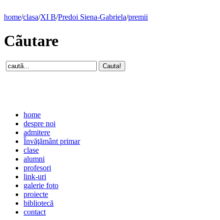
home
/
clasa
/
XI B
/
Predoi Siena-Gabriela
/
premii
Cãutare
home
despre noi
admitere
Învăţământ primar
clase
alumni
profesori
link-uri
galerie foto
proiecte
bibliotecă
contact