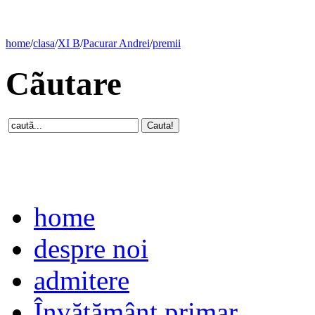
home
/
clasa
/
XI B
/
Pacurar Andrei
/
premii
Cãutare
home
despre noi
admitere
Învăţământ primar