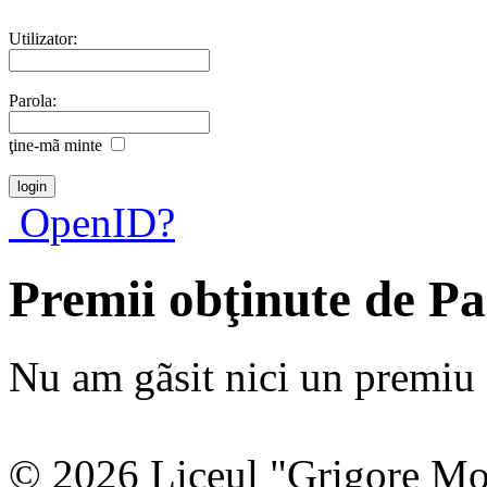
Utilizator:
Parola:
ţine-mã minte
OpenID?
Premii obţinute de P
Nu am gãsit nici un premiu a
© 2026 Liceul "Grigore Moi