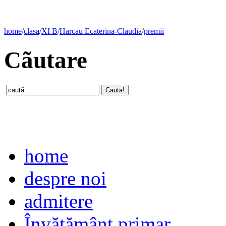
home
/
clasa
/
XI B
/
Harcau Ecaterina-Claudia
/
premii
Cãutare
home
despre noi
admitere
Învăţământ primar