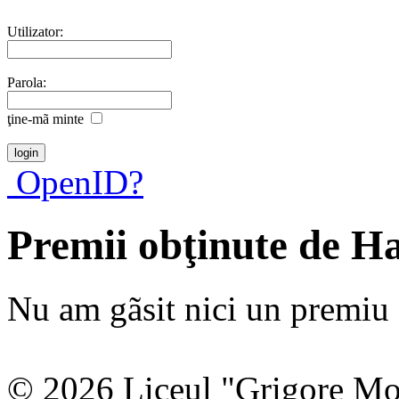
Utilizator:
Parola:
ţine-mã minte
OpenID?
Premii obţinute de H
Nu am gãsit nici un premiu a
© 2026 Liceul "Grigore Moi