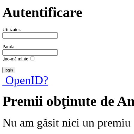
Autentificare
Utilizator:
Parola:
ţine-mã minte
OpenID?
Premii obţinute de A
Nu am gãsit nici un premiu a