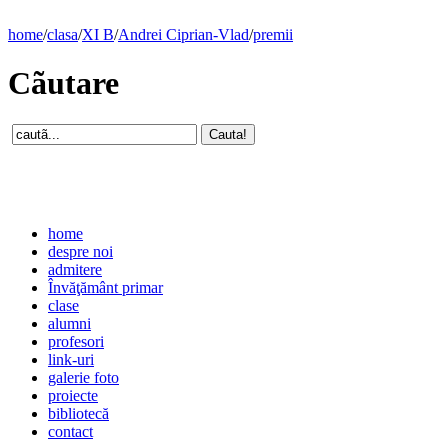
home
/
clasa
/
XI B
/
Andrei Ciprian-Vlad
/
premii
Cãutare
home
despre noi
admitere
Învăţământ primar
clase
alumni
profesori
link-uri
galerie foto
proiecte
bibliotecă
contact