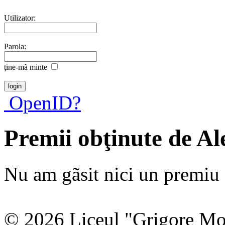
Utilizator:
Parola:
ţine-mã minte
OpenID?
Premii obţinute de A
Nu am gãsit nici un premiu a
© 2026 Liceul "Grigore Moi