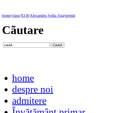
home
/
clasa
/
XI B
/
Alexandru Sofia-Ana
/
premii
Cãutare
home
despre noi
admitere
Învăţământ primar