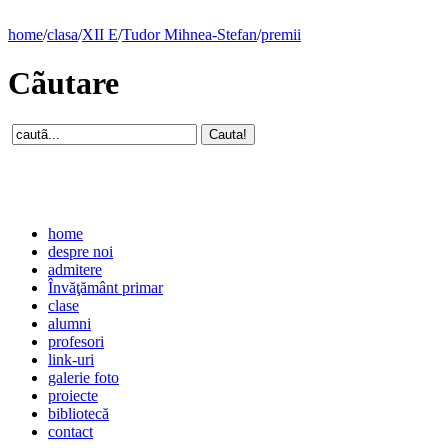
home
/
clasa
/
XII E
/
Tudor Mihnea-Stefan
/
premii
Cãutare
home
despre noi
admitere
Învăţământ primar
clase
alumni
profesori
link-uri
galerie foto
proiecte
bibliotecă
contact