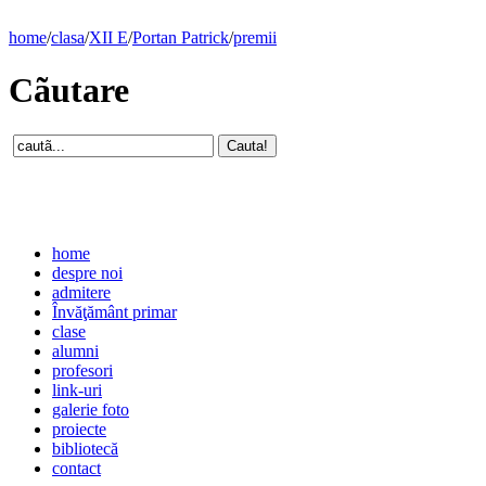
home
/
clasa
/
XII E
/
Portan Patrick
/
premii
Cãutare
home
despre noi
admitere
Învăţământ primar
clase
alumni
profesori
link-uri
galerie foto
proiecte
bibliotecă
contact