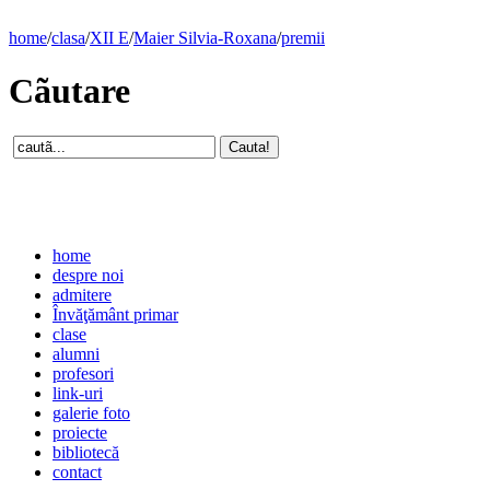
home
/
clasa
/
XII E
/
Maier Silvia-Roxana
/
premii
Cãutare
home
despre noi
admitere
Învăţământ primar
clase
alumni
profesori
link-uri
galerie foto
proiecte
bibliotecă
contact