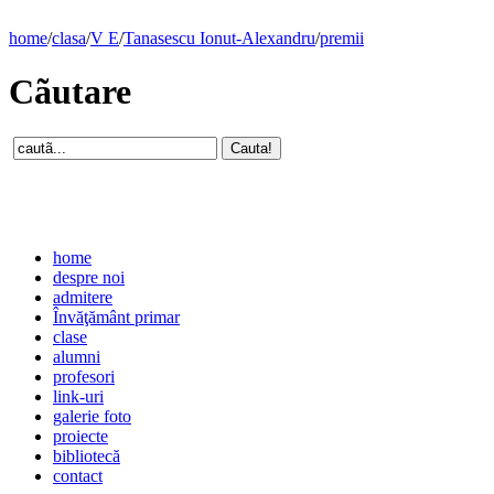
home
/
clasa
/
V E
/
Tanasescu Ionut-Alexandru
/
premii
Cãutare
home
despre noi
admitere
Învăţământ primar
clase
alumni
profesori
link-uri
galerie foto
proiecte
bibliotecă
contact