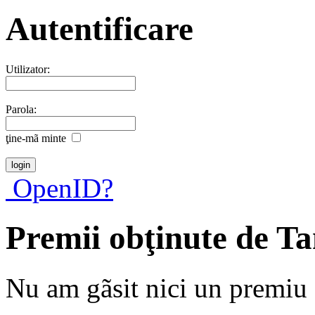
Autentificare
Utilizator:
Parola:
ţine-mã minte
OpenID?
Premii obţinute de T
Nu am gãsit nici un premiu a