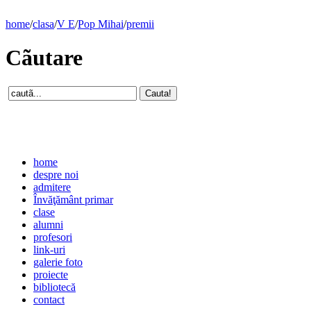
home
/
clasa
/
V E
/
Pop Mihai
/
premii
Cãutare
home
despre noi
admitere
Învăţământ primar
clase
alumni
profesori
link-uri
galerie foto
proiecte
bibliotecă
contact