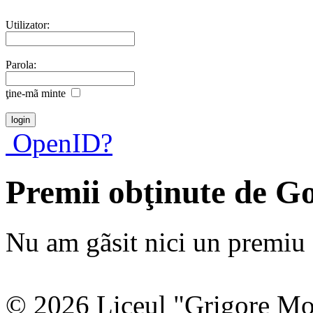
Utilizator:
Parola:
ţine-mã minte
OpenID?
Premii obţinute de Go
Nu am gãsit nici un premiu a
© 2026 Liceul "Grigore Moi