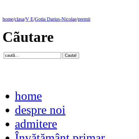
home
/
clasa
/
V E
/
Gotia Darius-Nicolae
/
premii
Cãutare
home
despre noi
admitere
Învăţământ primar