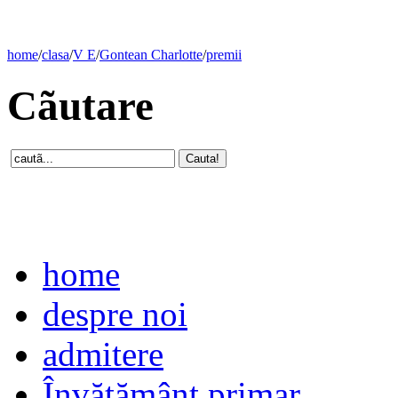
home
/
clasa
/
V E
/
Gontean Charlotte
/
premii
Cãutare
home
despre noi
admitere
Învăţământ primar