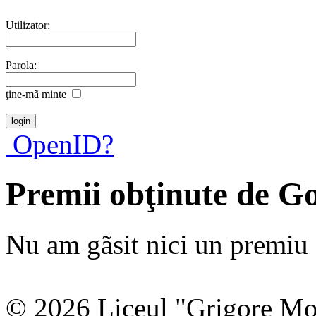
Utilizator:
Parola:
ţine-mã minte
OpenID?
Premii obţinute de G
Nu am gãsit nici un premiu a
© 2026 Liceul "Grigore Moi