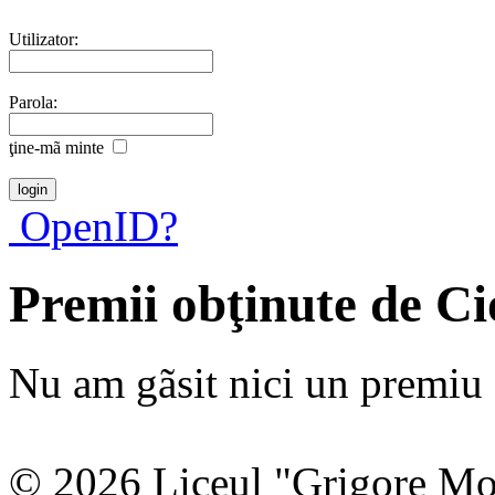
Utilizator:
Parola:
ţine-mã minte
OpenID?
Premii obţinute de C
Nu am gãsit nici un premiu a
© 2026 Liceul "Grigore Moi