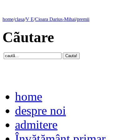
home
/
clasa
/
V E
/
Cioara Darius-Mihai
/
premii
Cãutare
home
despre noi
admitere
Învăţământ primar