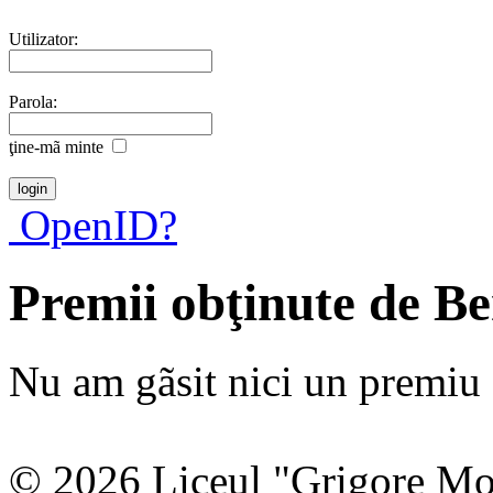
Utilizator:
Parola:
ţine-mã minte
OpenID?
Premii obţinute de B
Nu am gãsit nici un premiu a
© 2026 Liceul "Grigore Moi