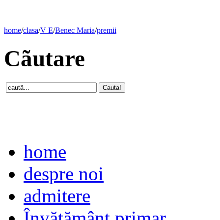
home
/
clasa
/
V E
/
Benec Maria
/
premii
Cãutare
home
despre noi
admitere
Învăţământ primar