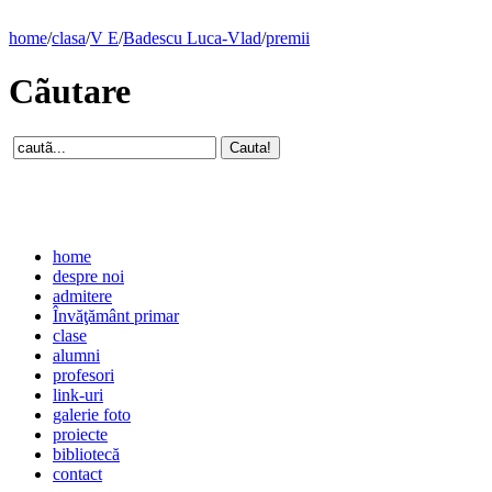
home
/
clasa
/
V E
/
Badescu Luca-Vlad
/
premii
Cãutare
home
despre noi
admitere
Învăţământ primar
clase
alumni
profesori
link-uri
galerie foto
proiecte
bibliotecă
contact