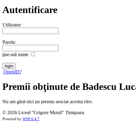
Autentificare
Utilizator:
Parola:
ţine-mã minte
OpenID?
Premii obţinute de Badescu Lu
Nu am gãsit nici un premiu asociat acestui elev.
© 2026 Liceul "Grigore Moisil" Timişoara
Powered by
WSP 0.4.7