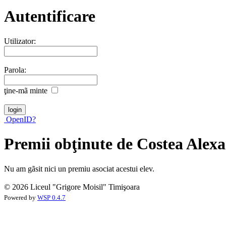
Autentificare
Utilizator:
Parola:
ţine-mã minte
OpenID?
Premii obţinute de Costea Alex
Nu am gãsit nici un premiu asociat acestui elev.
© 2026 Liceul "Grigore Moisil" Timişoara
Powered by
WSP 0.4.7