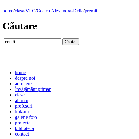
home
/
clasa
/
VI C
/
Costea Alexandra-Delia
/
premii
Cãutare
home
despre noi
admitere
Învăţământ primar
clase
alumni
profesori
link-uri
galerie foto
proiecte
bibliotecă
contact