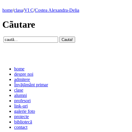
home
/
clasa
/
VI C
/
Costea Alexandra-Delia
Cãutare
home
despre noi
admitere
Învăţământ primar
clase
alumni
profesori
link-uri
galerie foto
proiecte
bibliotecă
contact