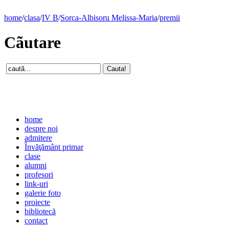
home
/
clasa
/
IV B
/
Sorca-Albisoru Melissa-Maria
/
premii
Cãutare
home
despre noi
admitere
Învăţământ primar
clase
alumni
profesori
link-uri
galerie foto
proiecte
bibliotecă
contact