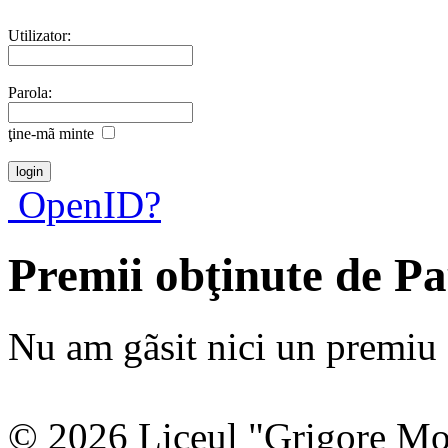
Utilizator:
Parola:
ţine-mã minte
OpenID?
Premii obţinute de P
Nu am gãsit nici un premiu a
© 2026 Liceul "Grigore Moi