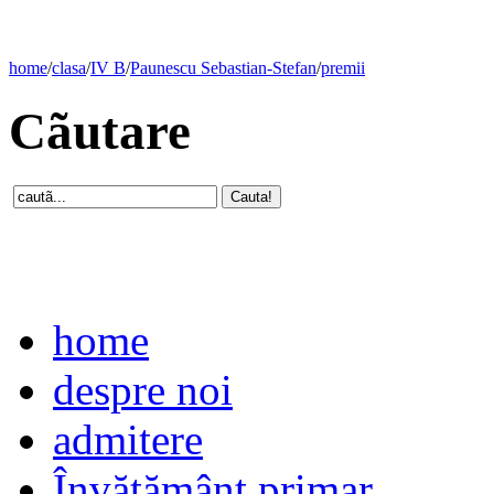
home
/
clasa
/
IV B
/
Paunescu Sebastian-Stefan
/
premii
Cãutare
home
despre noi
admitere
Învăţământ primar