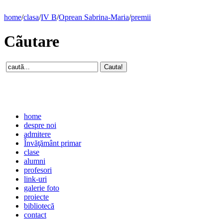
home
/
clasa
/
IV B
/
Oprean Sabrina-Maria
/
premii
Cãutare
home
despre noi
admitere
Învăţământ primar
clase
alumni
profesori
link-uri
galerie foto
proiecte
bibliotecă
contact