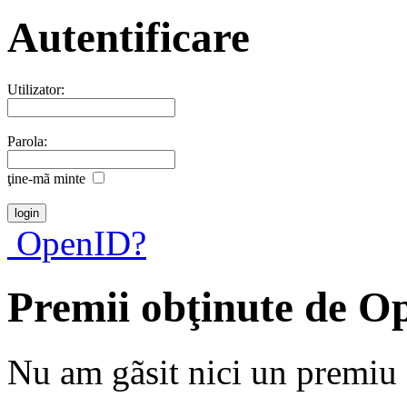
Autentificare
Utilizator:
Parola:
ţine-mã minte
OpenID?
Premii obţinute de O
Nu am gãsit nici un premiu a