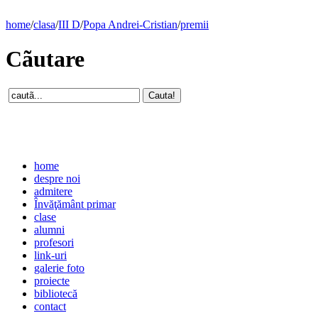
home
/
clasa
/
III D
/
Popa Andrei-Cristian
/
premii
Cãutare
home
despre noi
admitere
Învăţământ primar
clase
alumni
profesori
link-uri
galerie foto
proiecte
bibliotecă
contact