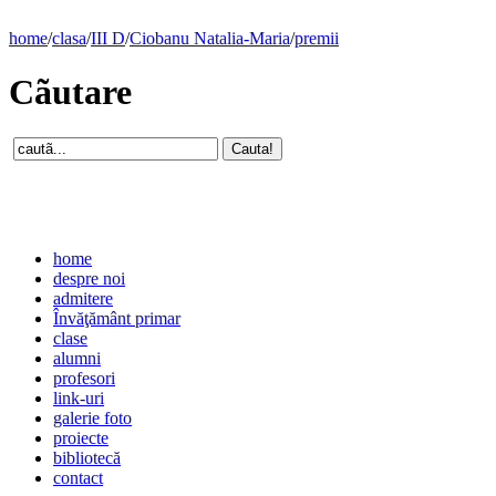
home
/
clasa
/
III D
/
Ciobanu Natalia-Maria
/
premii
Cãutare
home
despre noi
admitere
Învăţământ primar
clase
alumni
profesori
link-uri
galerie foto
proiecte
bibliotecă
contact