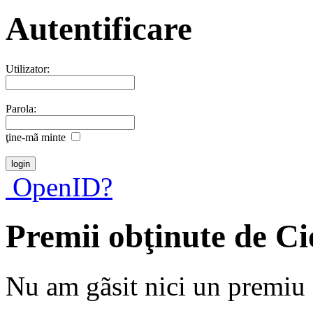
Autentificare
Utilizator:
Parola:
ţine-mã minte
OpenID?
Premii obţinute de C
Nu am gãsit nici un premiu a