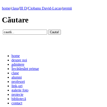
home
/
clasa
/
III D
/
Ciobanu David-Lucas
/
premii
Cãutare
home
despre noi
admitere
Învăţământ primar
clase
alumni
profesori
link-uri
galerie foto
proiecte
bibliotecă
contact