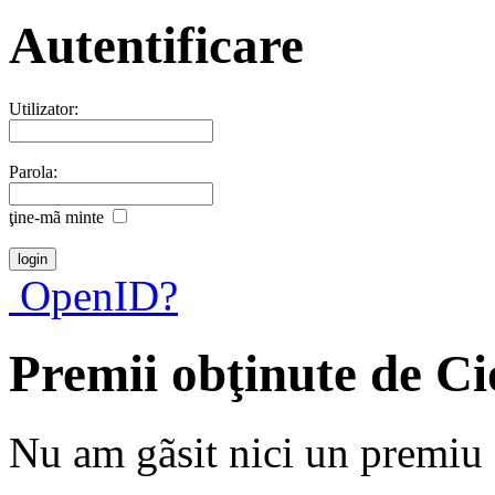
Autentificare
Utilizator:
Parola:
ţine-mã minte
OpenID?
Premii obţinute de C
Nu am gãsit nici un premiu a