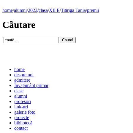
home
/
alumni
/
2023
/
clasa
/
XII E
/
Titiriga Tania
/
premii
Cãutare
home
despre noi
admitere
Învăţământ primar
clase
alumni
profesori
link-uri
galerie foto
proiecte
bibliotecă
contact