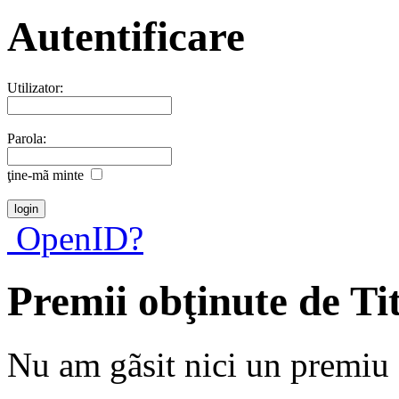
Autentificare
Utilizator:
Parola:
ţine-mã minte
OpenID?
Premii obţinute de Ti
Nu am gãsit nici un premiu a