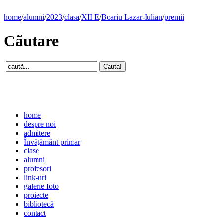
home
/
alumni
/
2023
/
clasa
/
XII E
/
Boariu Lazar-Iulian
/
premii
Cãutare
home
despre noi
admitere
Învăţământ primar
clase
alumni
profesori
link-uri
galerie foto
proiecte
bibliotecă
contact